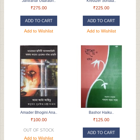
Jantranar Uttaradh..
Kreutzer Sonata..
₹275.00
₹225.00
ADD TO CART
ADD TO CART
Add to Wishlist
Add to Wishlist
Amader Bhogini Ana..
Bashor Haiku..
₹100.00
₹125.00
OUT OF STOCK
ADD TO CART
Add to Wishlist