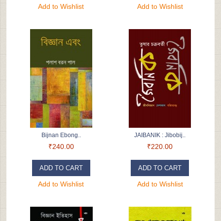
Add to Wishlist
Add to Wishlist
Bijnan Ebong..
JAIBANIK : Jibobij..
₹240.00
₹220.00
ADD TO CART
ADD TO CART
Add to Wishlist
Add to Wishlist