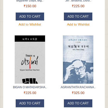
Bigyaner Daya, Big..
Jin : Bhabna, Durb..
₹150.00
₹225.00
ADD TO CART
ADD TO CART
Add to Wishlist
Add to Wishlist
BIGAN O MATADARSHA..
AGRANTHITA RACHANA..
₹225.00
₹325.00
ADD TO CART
ADD TO CART