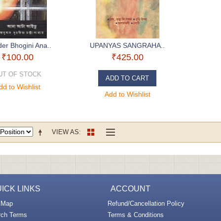
er Bhogini Ana..
UPANYAS SANGRAHA..
₹100.00
₹425.00
UT OF STOCK
ADD TO CART
dd to Wishlist
Add to Wishlist
VIEW AS
ICK LINKS
ACCOUNT
 Map
Refund/Cancellation Policy
rch Terms
Terms & Conditions