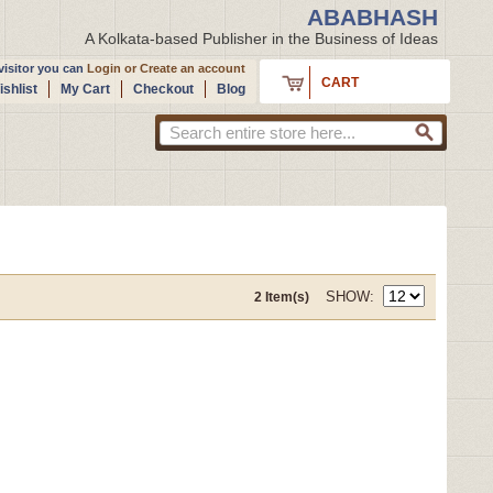
ABABHASH
A Kolkata-based Publisher in the Business of Ideas
isitor you can
Login
or
Create an account
CART
shlist
My Cart
Checkout
Blog
SHOW
2 Item(s)