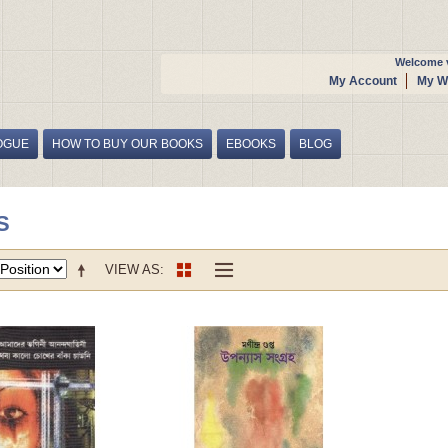
Welcome v
My Account
My Wi
OGUE
HOW TO BUY OUR BOOKS
EBOOKS
BLOG
S
VIEW AS