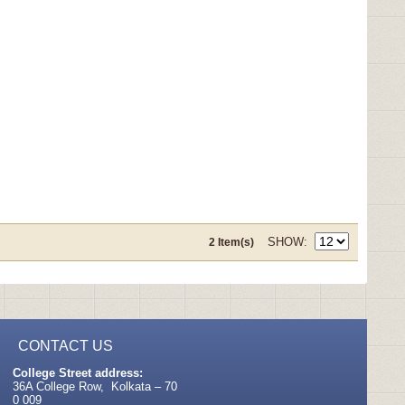
SHOW
2 Item(s)
CONTACT US
College Street address:
36A College Row, Kolkata – 70
0 009