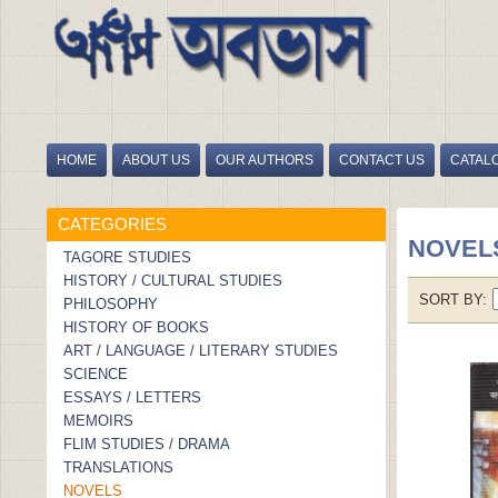
HOME
ABOUT US
OUR AUTHORS
CONTACT US
CATAL
HOME
/
NOVELS
CATEGORIES
NOVEL
TAGORE STUDIES
HISTORY / CULTURAL STUDIES
SORT BY
PHILOSOPHY
HISTORY OF BOOKS
ART / LANGUAGE / LITERARY STUDIES
SCIENCE
ESSAYS / LETTERS
MEMOIRS
FLIM STUDIES / DRAMA
TRANSLATIONS
NOVELS