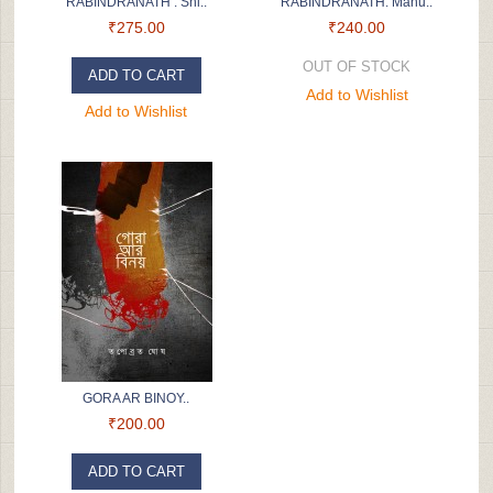
RABINDRANATH : Shi..
RABINDRANATH: Manu..
₹275.00
₹240.00
OUT OF STOCK
ADD TO CART
Add to Wishlist
Add to Wishlist
GORA AR BINOY..
₹200.00
ADD TO CART