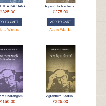
HITA RACHANA..
Agranthita Rachana..
₹325.00
₹275.00
DD TO CART
ADD TO CART
d to Wishlist
Add to Wishlist
am Sharangam ..
Agranthita Bitarka..
₹150.00
₹225.00