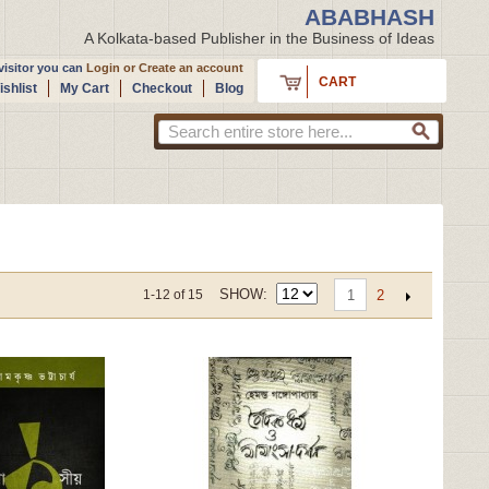
ABABHASH
A Kolkata-based Publisher in the Business of Ideas
isitor you can
Login
or
Create an account
CART
shlist
My Cart
Checkout
Blog
SHOW
2
1-12 of 15
1