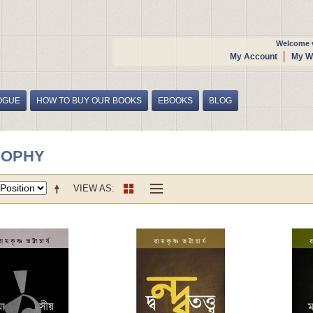
Welcome v
My Account
My Wi
OGUE
HOW TO BUY OUR BOOKS
EBOOKS
BLOG
SOPHY
VIEW AS