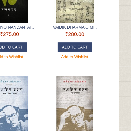
YO NANDANTAT..
VAIDIK DHARMA O MI..
₹275.00
₹280.00
DD TO CART
ADD TO CART
d to Wishlist
Add to Wishlist