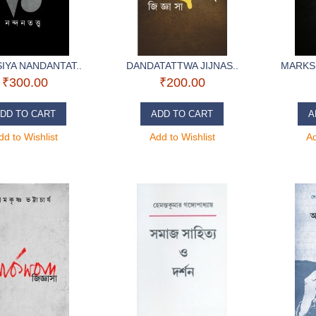
IYA NANDANTAT..
DANDATATTWA JIJNAS..
MARKSI
₹300.00
₹200.00
DD TO CART
ADD TO CART
A
dd to Wishlist
Add to Wishlist
Ad