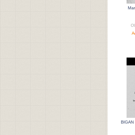
Mar
O
A
BIGAN