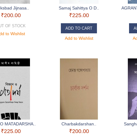
ksbad Jijnasa..
Samaj Sahittya O D..
AGRANT
₹200.00
₹225.00
UT OF STOCK
ADD TO CART
A
dd to Wishlist
Add to Wishlist
Ad
 O MATADARSHA..
Charbakdarshan..
Sangh
₹225.00
₹200.00