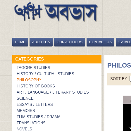
HOME
ABOUT US
OUR AUTHORS
CONTACT US
CATAL
HOME
/
PHILOSOPHY
CATEGORIES
PHILO
TAGORE STUDIES
HISTORY / CULTURAL STUDIES
SORT BY
PHILOSOPHY
HISTORY OF BOOKS
ART / LANGUAGE / LITERARY STUDIES
SCIENCE
ESSAYS / LETTERS
MEMOIRS
FLIM STUDIES / DRAMA
TRANSLATIONS
NOVELS