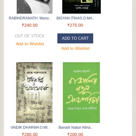
RABINDRANATH: Manu..
BIGYAN ITIHAS O MA..
₹240.00
₹275.00
OUT OF STOCK
ADD TO CART
Add to Wishlist
Add to Wishlist
VAIDIK DHARMA O MI..
Banalir Natun Atma..
₹280.00
₹200.00