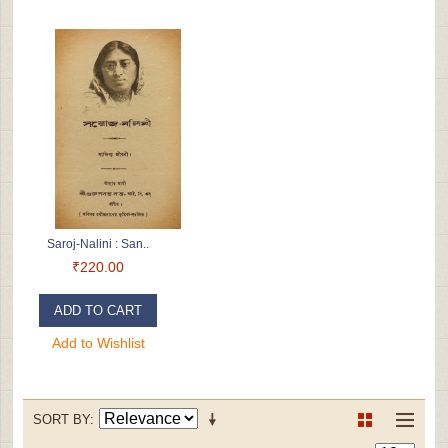
Saroj-Nalini : San..
₹220.00
ADD TO CART
Add to Wishlist
SORT BY